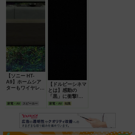
【ソニー HT-
A9】ホームシア
【ドルビーシネマ
ターもワイヤレス
とは】感動の
の時代 レイアウ
「黒」に衝撃!実
ト自由なシステム
際にホラー映画
家電・AV
スピーカー
家電・AV
知識
はリビングにぴっ
『ドクター・スリ
たり
ープ』で体感した
こと