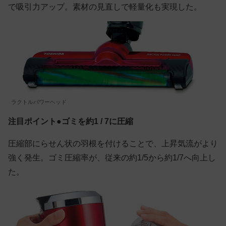
で吸引力アップ。素材の見直しで軽量化も実現した。
ラクトルパワーヘッド
注目ポイント●ゴミを約1 / 7に圧縮
圧縮部にらせん状の羽根を付けることで、上昇気流がより
強く発生。ゴミ圧縮率が、従来の約1/5から約1/7へ向上し
た。