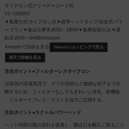
サイクロン式クリーナーコード式
VC-SG900X
▼集塵方式:サイクロン式▼標準ヘッドタイプ:自走式パワ
ーブラシ▼吸込仕事率:約50～180W▼集塵容積:0.2L▼運
転音:約58～64dB(Amazon)
Amazonで詳細を見る
Yahoo!ショッピングで見る
楽天で詳細を見る
注目ポイント●フィルターレスサイクロン
10気筒の高速気流で、チリや花粉など微細な粒子まで分
離するため、フィルターなしでもきれいに排気。新機能
「トルネードプレス」でゴミを強力に圧縮する。
注目ポイント●ラクトルパワーヘッド
ヘッド内部の風の流れを改善し、吸込口を幅広く取ること