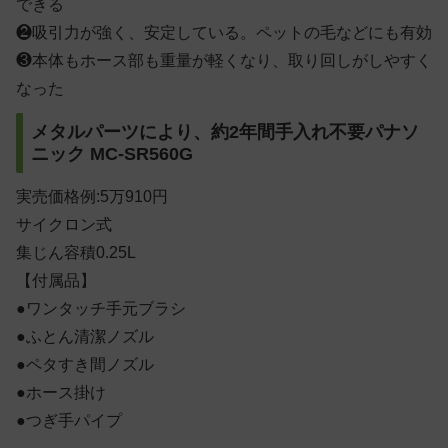
できる
❷吸引力が強く、安定している。ペットの毛などにも有効
❸本体もホース部も重量が軽くなり、取り回しがしやすく
なった
メタルパーツにより、約2年間手入れ不要パナソ
ニック MC-SR560G
実売価格例:5万910円
サイクロン式
集じん容積0.25L
【付属品】
●ワンタッチ手元ブラシ
●ふとん清潔ノズル
●ペタすき間ノズル
●ホース掛け
●つぎ手パイプ