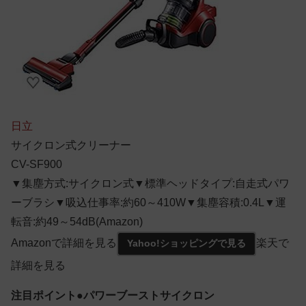
日立
サイクロン式クリーナー
CV-SF900
▼集塵方式:サイクロン式▼標準ヘッドタイプ:自走式パワ
ーブラシ▼吸込仕事率:約60～410W▼集塵容積:0.4L▼運
転音:約49～54dB(Amazon)
Amazonで詳細を見る
楽天で
Yahoo!ショッピングで見る
詳細を見る
注目ポイント●パワーブーストサイクロン