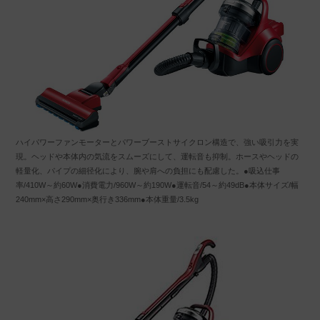
ハイパワーファンモーターとパワーブーストサイクロン構造で、強い吸引力を実
現。ヘッドや本体内の気流をスムーズにして、運転音も抑制。ホースやヘッドの
軽量化、パイプの細径化により、腕や肩への負担にも配慮した。●吸込仕事
率/410W～約60W●消費電力/960W～約190W●運転音/54～約49dB●本体サイズ/幅
240mm×高さ290mm×奥行き336mm●本体重量/3.5kg