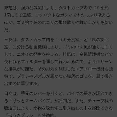
東芝は、強力な気流により、ダストカップ内でゴミを約
1/7にまで圧縮。コンパクトなボディでもたっぷり吸える
ほか、ゴミ捨て時のホコリの飛び散りや舞い上がりを防い
だ。
三菱は、ダストカップ内を「ゴミ分別室」と「風の旋回
室」に分ける独自機構により、ゴミの中を風が通りにくく
して、ニオイの発生を抑える。排気は、空気清浄機などで
使われるフィルターを通して行われるので、よりクリーン
な排気が可能だ。その排気を利用したエアブロー機能も独
特で、ブラシやノズルが届かない場所のゴミを、風で掃き
出すのに重宝する。
日立は、手元のレバーを引くと、パイプの長さが調節でき
る「サッとズームパイプ」が評判だ。また、チューブ状の
吸込口により、小物を吸わずに引き出しの中を掃除できる
「ほうきブラシ」も特徴的。