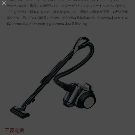
ーターの前後に搭載した2種類のフィルターが0.3マイクロメートル以上の微細な
ゴミを99%以上捕集するため、排気がきれいで、掃除中の換気が不要。●吸込仕事
率/200W～約120W●消費電力/800W～約600W●運転音/64dB～約62dB●本体サイズ/
幅223mm×高さ270mm×奥行き333mm●本体重量/2.9kg
三菱電機