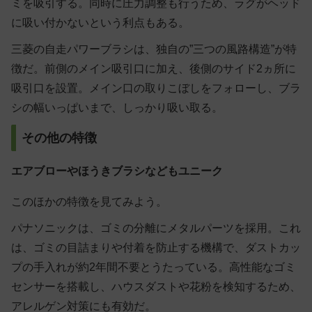
ミを吸引する。同時に圧力調整も行うため、ラグがヘッド
に吸い付かないという利点もある。
三菱の自走パワーブラシは、独自の”三つの風路構造”が特
徴だ。前側のメイン吸引口に加え、後側のサイド2ヵ所に
吸引口を設置。メイン口の取りこぼしをフォローし、ブラ
シの幅いっぱいまで、しっかり吸い取る。
その他の特徴
エアブローやほうきブラシなどもユニーク
このほかの特徴を見てみよう。
パナソニックは、ゴミの分離にメタルパーツを採用。これ
は、ゴミの目詰まりや付着を防止する機構で、ダストカッ
プの手入れが約2年間不要とうたっている。高性能なゴミ
センサーを搭載し、ハウスダストや花粉を検知するため、
アレルゲン対策にも有効だ。