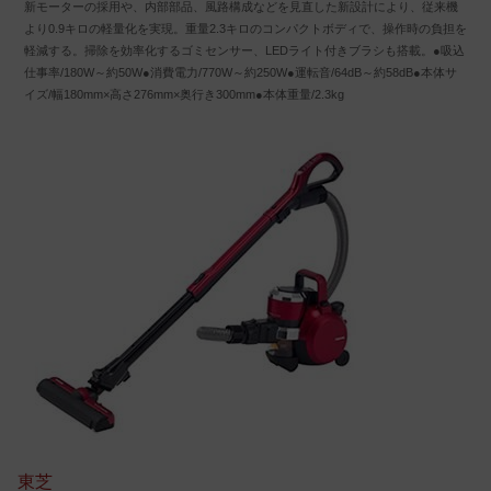
新モーターの採用や、内部部品、風路構成などを見直した新設計により、従来機
より0.9キロの軽量化を実現。重量2.3キロのコンパクトボディで、操作時の負担を
軽減する。掃除を効率化するゴミセンサー、LEDライト付きブラシも搭載。●吸込
仕事率/180W～約50W●消費電力/770W～約250W●運転音/64dB～約58dB●本体サ
イズ/幅180mm×高さ276mm×奥行き300mm●本体重量/2.3kg
東芝