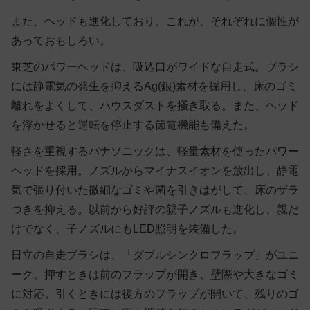
また、ヘッドも進化しており、これが、それぞれに個性が
あっておもしろい。
東芝のパワーヘッドは、吸込口がワイドな自走式。ブラシ
には静電気の発生を抑えるAg(銀)素材を採用し、床のゴミ
離れをよくして、ハウスダストを掻き取る。また、ヘッド
を浮かせると運転を停止する節電機能も備えた。
軽さを重視するパナソニックは、軽量素材を使ったパワー
ヘッドを採用。ノズルからマイナスイオンを放出し、静電
気で張り付いた微細なゴミや菌を引きはがして、床のザラ
つきを抑える。以前から好評の親子ノズルも進化し、親だ
けでなく、子ノズルにもLED照明を装備した。
日立の自走ブラシは、「ダブルシンクロフラップ」がユニ
ーク。押すときは前のフラップが開き、壁際や大きなゴミ
に対応。引くときには後方のフラップが開いて、残りのゴ