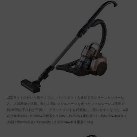
LEDライトの付いた親子ノズル、ハウスダストを検知するクリーンセンサーな
ど、人気機能を搭載。集じん部にメタルパーツを使ったフィルターレス構造で、
約2年間も手入れが不要に。アタッチメントも軽量化し、扱いやすくなった。●吸
込仕事率/200～約60W●消費電力/720W～約250W●運転音/61～約57dB●本体サイ
ズ/幅238mm×高さ290mm×奥行き327mm●本体重量/2.6kg