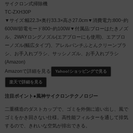
サイクロン式掃除機
TC-ZXH30P
▼サイズ:幅22.3×奥行33.3×高さ27.0cm▼消費電力:800~約
600W/節電モード800~約100W▼付属品:ブローはたきノズ
ル、2WAYロングノズル(エアブローにも使用)、エアブロ
ーノズル(幅広タイプ)、アレルパンチふとんクリーンブラ
シ、お手入れブラシ、サッシノズル、お手入れブラシ
(Amazon)
Amazonで詳細を見る
Yahoo!ショッピングで見る
楽天で詳細を見る
注目ポイント●風神サイクロンテクノロジー
二重構造のダストカップで、ゴミを外側に追い出し、風で
ゴミをかき回さない仕様。高性能フィルターを通して排気
するので、きれいな空気が排出できる。