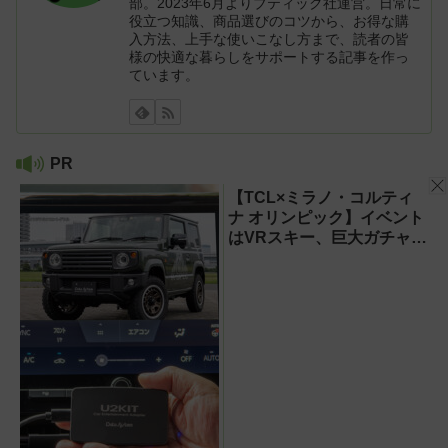
部。2023年6月よりブティック社運営。日常に
役立つ知識、商品選びのコツから、お得な購
入方法、上手な使いこなし方まで、読者の皆
様の快適な暮らしをサポートする記事を作っ
ています。
PR
【TCL×ミラノ・コルティ
ナ オリンピック】イベント
はVRスキー、巨大ガチャな
どのイマーシブ体験が目白
押し！【PR】