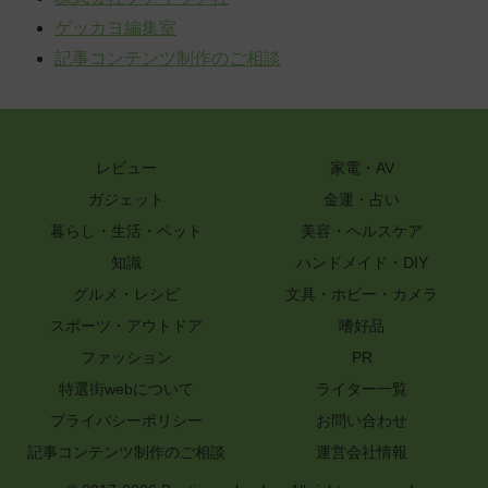
ゲッカヨ編集室
記事コンテンツ制作のご相談
レビュー
家電・AV
ガジェット
金運・占い
暮らし・生活・ペット
美容・ヘルスケア
知識
ハンドメイド・DIY
グルメ・レシピ
文具・ホビー・カメラ
スポーツ・アウトドア
嗜好品
ファッション
PR
特選街webについて
ライター一覧
プライバシーポリシー
お問い合わせ
記事コンテンツ制作のご相談
運営会社情報