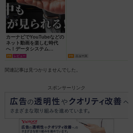
カーナビでYouTubeなどの
ネット動画を楽しむ時代
へ！データシステム
『U2KIT』がドライブを変
PR
レビュー
PR
ニュース
える【PR】
関連記事は見つかりませんでした。
スポンサーリンク