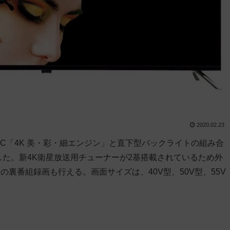
2020.02.23
IC「4K 美・彩・細エンジン」と直下型バックライトの組み合
した。新4K衛星放送用チューナーが2基搭載されているため外
送の裏番組録画も行える。画面サイズは、40V型、50V型、55V