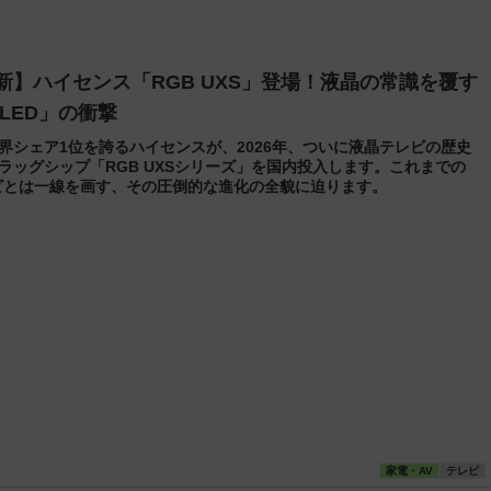
最新】ハイセンス「RGB UXS」登場！液晶の常識を覆す
niLED」の衝撃
界シェア1位を誇るハイセンスが、2026年、ついに液晶テレビの歴史
ラッグシップ「RGB UXSシリーズ」を国内投入します。これまでの
Dテレビとは一線を画す、その圧倒的な進化の全貌に迫ります。
家電・AV
テレビ