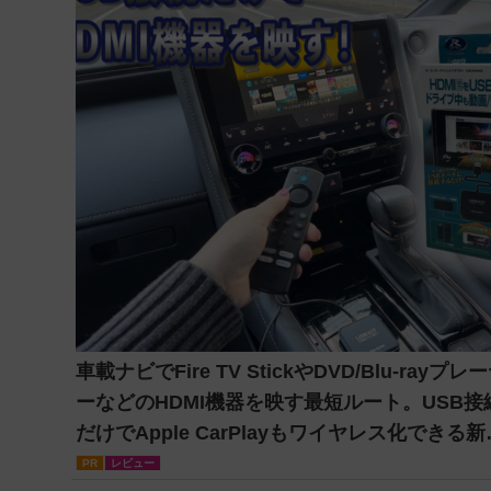
車載ナビでFire TV StickやDVD/Blu-rayプレ
ーなどのHDMI機器を映す最短ルート。USB接
だけでApple CarPlayもワイヤレス化できる新
軸アダプターを徹底解説【データシステム
PR
レビュー