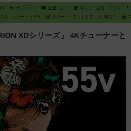
AV
ガジェット
金運・占い
暮らし・生活・ペット
文具・ホビー・カメラ
スポーツ・アウトドア
嗜好品
ION XDシリーズ」 4Kチューナーと