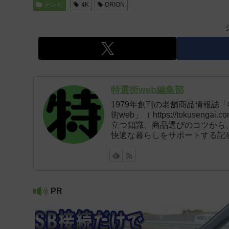
テレビ
4K
ORION
特選街web編集部
1979年創刊の老舗商品情報誌
街web」（ https://tokus
立つ知識、商品選びのコツから
快適な暮らしをサポートする記
PR