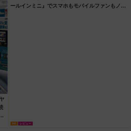
ールインミニ』でスマホもモバイルファンもノー
トPCも安心
ーヤ
続
機
PR
レビュー