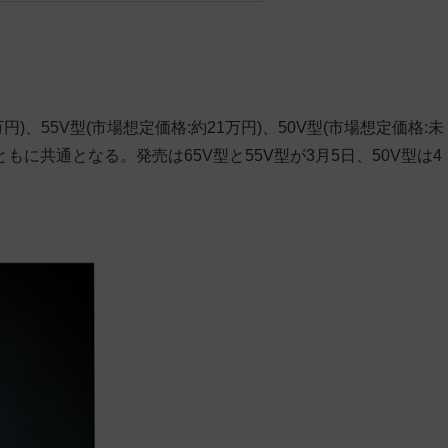
円)、55V型(市場想定価格:約21万円)、50V型(市場想定価格:未
もに共通となる。発売は65V型と55V型が3月5日、50V型は4