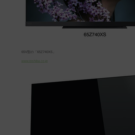
65V型の「65Z740XS」
www.toshiba.co.jp