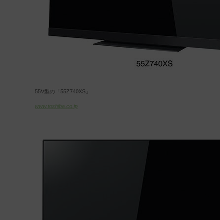
55V型の「55Z740XS」
www.toshiba.co.jp