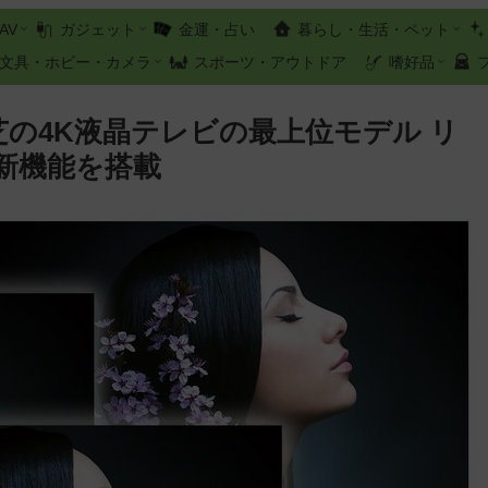
AV
ガジェット
金運・占い
暮らし・生活・ペット
文具・ホビー・カメラ
スポーツ・アウトドア
嗜好品
東芝の4K液晶テレビの最上位モデル リ
新機能を搭載