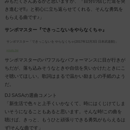
みもたくさんあるがと思いますが、『自分の信じた道を突
き進むぞ‼』と初心に立ち返らせてくれる、そんな勇気を
もらえる曲です♪」
サンボマスター『できっこないをやらなくちゃ』
サンボマスター「できっこないを やらなくちゃ(2017年12月3日 日本武道館)」
youtu.be
サンボマスターのパワフルなパフォーマンスに目が行きが
ちだが、落ち込みそうなときや自信を失いかけたときにこ
そ聴いてほしい。歌詞はまるで温かい励ましの手紙のよう
だ。
DJ SASAの選曲コメント
「新生活で色々と上手くいかなくて、時にはくじけてしま
いそうになることもあると思います。そんな時!この曲を
聴けば、きっと、もうひと頑張りできる勇気がもらえるは
ず!そんな曲です」