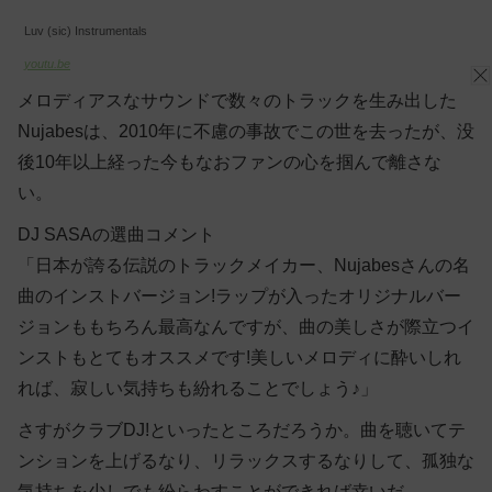
Luv (sic) Instrumentals
youtu.be
メロディアスなサウンドで数々のトラックを生み出した
Nujabesは、2010年に不慮の事故でこの世を去ったが、没
後10年以上経った今もなおファンの心を掴んで離さな
い。
DJ SASAの選曲コメント
「日本が誇る伝説のトラックメイカー、Nujabesさんの名
曲のインストバージョン!ラップが入ったオリジナルバー
ジョンももちろん最高なんですが、曲の美しさが際立つイ
ンストもとてもオススメです!美しいメロディに酔いしれ
れば、寂しい気持ちも紛れることでしょう♪」
さすがクラブDJ!といったところだろうか。曲を聴いてテ
ンションを上げるなり、リラックスするなりして、孤独な
気持ちを少しでも紛らわすことができれば幸いだ。