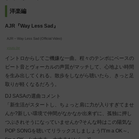
洋楽編
AJR『Way Less Sad』
AJR – Way Less Sad (Official Video)
youtu.be
イントロからしてご機嫌な一曲。程々のテンポにベースの
ビート音とヴォーカルの声質がマッチして、心地よい時間
を生み出してくれる。散歩をしながら聴いたら、きっと足
取りが軽くなるだろう。
DJ SASAの選曲コメント
「新生活がスタートし、ちょっと肩に力が入りすぎてませ
んか?新しい環境で仲間がなかなか出来ずに、孤独に押し
つぶされそうになっていませんか?そんな時はこの陽気な
POP SONGを聴いてリラックスしましょう!”I’m a OK～,