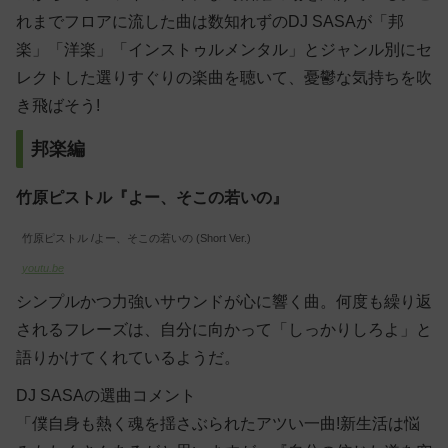
れまでフロアに流した曲は数知れずのDJ SASAが「邦
楽」「洋楽」「インストゥルメンタル」とジャンル別にセ
レクトした選りすぐりの楽曲を聴いて、憂鬱な気持ちを吹
き飛ばそう!
邦楽編
竹原ピストル『よー、そこの若いの』
竹原ピストル /よー、そこの若いの (Short Ver.)
youtu.be
シンプルかつ力強いサウンドが心に響く曲。何度も繰り返
されるフレーズは、自分に向かって「しっかりしろよ」と
語りかけてくれているようだ。
DJ SASAの選曲コメント
「僕自身も熱く魂を揺さぶられたアツい一曲!新生活は悩