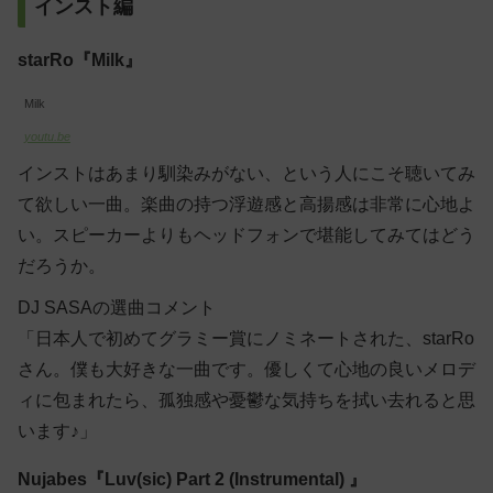
インスト編
starRo『Milk』
Milk
youtu.be
インストはあまり馴染みがない、という人にこそ聴いてみ
て欲しい一曲。楽曲の持つ浮遊感と高揚感は非常に心地よ
い。スピーカーよりもヘッドフォンで堪能してみてはどう
だろうか。
DJ SASAの選曲コメント
「日本人で初めてグラミー賞にノミネートされた、starRo
さん。僕も大好きな一曲です。優しくて心地の良いメロデ
ィに包まれたら、孤独感や憂鬱な気持ちを拭い去れると思
います♪」
Nujabes『Luv(sic) Part 2 (Instrumental) 』