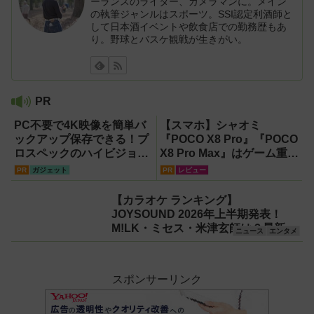
ーランスのライター、カメラマンに。メイン
の執筆ジャンルはスポーツ。SSI認定利酒師と
して日本酒イベントや飲食店での勤務歴もあ
り。野球とバスケ観戦が生きがい。
PR
PC不要で4K映像を簡単バ
【スマホ】シャオミ
ックアップ保存できる！プ
『POCO X8 Pro』『POCO
ロスペックのハイビジョン
X8 Pro Max』はゲーム重視
レコーダー『HVE705-
ならコスパ最強クラス！
PR
ガジェット
PR
レビュー
PRO』
【試用レポート】
【カラオケ ランキング】
JOYSOUND 2026年上半期発表！
M!LK・ミセス・米津玄師は？最新ト
ニュース
エンタメ
レンド総まとめ
スポンサーリンク