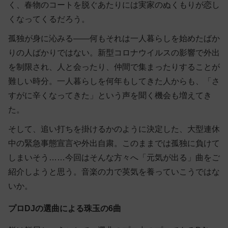
く、春物のコートを脱ぐあたりには実家のぬくもりが恋し
くなってくるだろう。
孤独が身に沁みる――何もそれは一人暮らしを始めたばか
りの人ばかりではない。新型コロナウイルスの影響で外出
を制限され、人と会ったり、仲間で集まったりすることが
難しい時分。一人暮らしを何年もしてきた人からも、「さ
すがに辛くなってきた」という声を聞く機会も増えてき
た。
そして、追い打ちを掛けるかのように決定した、大型連休
中の緊急事態宣言や外出自粛。このままでは孤独に負けて
しまいそう……今回はそんな方々へ「元気が出る」曲をご
紹介しようと思う。音楽の力で英気を養っていこうではな
いか。
プロDJの選曲による珠玉の6曲