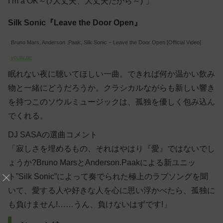
I’m a OK～(♪大丈夫、大丈夫だから～)”」
Silk Sonic『Leave the Door Open』
Bruno Mars, Anderson .Paak, Silk Sonic – Leave the Door Open [Official Video]
youtu.be
眠れない夜に聴いてほしい一曲。できれば何か温かい飲み
物と一緒にどうだろうか。クラシカルながらも新しい響き
を持つこのソウルミュージックは、孤独を優しく包み込ん
でくれる。
DJ SASAの選曲コメント
「寂しさを埋めるもの、それはやはり『愛』ではないでし
ょうか?Bruno MarsとAnderson.Paakによる新ユニッ
ト”Silk Sonic”によって奏でられた極上のラブソングを聞
いて、愛する人や好きな人を心に思い浮かべたら、孤独に
も負けません!……うん、負けないはずです!」