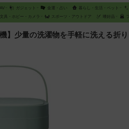
AV
ガジェット
金運・占い
暮らし・生活・ペット
文具・ホビー・カメラ
スポーツ・アウトドア
嗜好品
濯機】少量の洗濯物を手軽に洗える折り