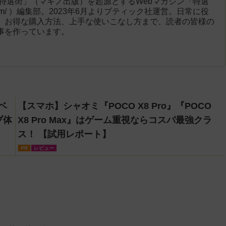
「特選街」（マキノ出版）を起源とするWebマガジン「特選
engai.com/ ）編集部。2023年6月よりブティック社運営。日常に役
、お得な購入方法、上手な使いこなし方まで、読者の皆様の
事を作っています。
ベ
【スマホ】シャオミ『POCO X8 Pro』『POCO
ブ体
X8 Pro Max』はゲーム重視ならコスパ最強クラ
ス！ 【試用レポート】
PR
レビュー