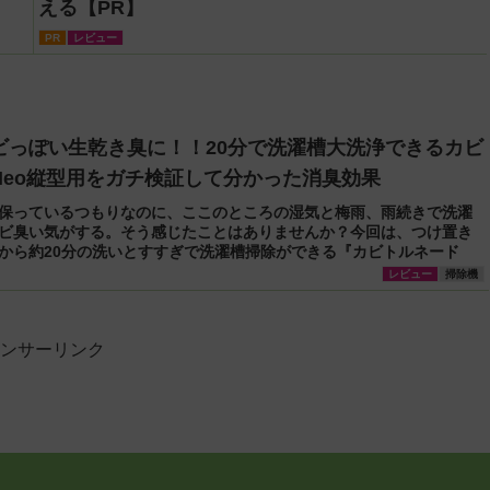
える【PR】
PR
レビュー
ビっぽい生乾き臭に！！20分で洗濯槽大洗浄できるカビ
Neo縦型用をガチ検証して分かった消臭効果
保っているつもりなのに、ここのところの湿気と梅雨、雨続きで洗濯
ビ臭い気がする。そう感じたことはありませんか？今回は、つけ置き
から約20分の洗いとすすぎで洗濯槽掃除ができる『カビトルネード
レビュー
掃除機
ンサーリンク