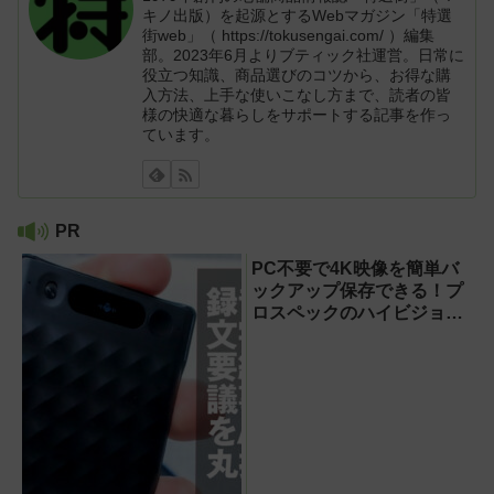
キノ出版）を起源とするWebマガジン「特選
街web」（ https://tokusengai.com/ ）編集
部。2023年6月よりブティック社運営。日常に
役立つ知識、商品選びのコツから、お得な購
入方法、上手な使いこなし方まで、読者の皆
様の快適な暮らしをサポートする記事を作っ
ています。
PR
PC不要で4K映像を簡単バ
ックアップ保存できる！プ
ロスペックのハイビジョン
レコーダー『HVE705-
PRO』