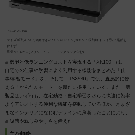
PIXUS XK100
サイズ:幅約373ミリ×奥行き345ミリ×142ミリ(カセット収納時 トレイ類/突起部を
含まず)
重量:約6.6キロ(プリントヘッド、インクタンク含む)
高機能と低ランニングコストを実現する「XK100」は、
自宅での仕事や学習によく利用する機能をまとめた「仕
事/学習モード」を、そして「TS8530」では、直感的に使
える「かんたんモード」を新たに採用している。また、新
製品はいずれも、在宅勤務・自宅学習をさらに快適に効率
よくアシストする便利な機能を搭載しているほか、さまざ
まなインテリアになじむデザインに刷新したことにより、
高級感や親しみやすさを備えた。
主な特徴