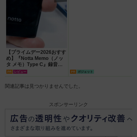
【プライムデー2026おすす
め】『Notta Memo（ノッ
タ メモ）Type C』録音か
らAI自動文字起こし・翻
PR
レビュー
PR
ガジェット
訳・要約までこなすAIボイ
スレコーダー！【議事録作
関連記事は見つかりませんでした。
成】
スポンサーリンク