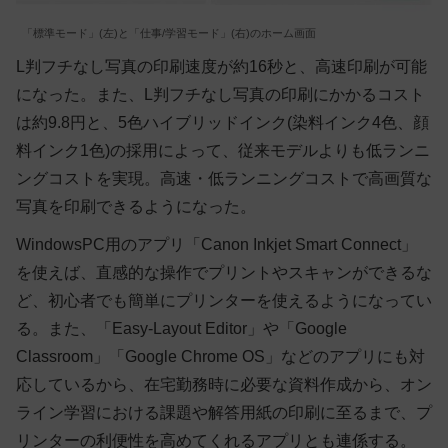
「標準モード」(左)と「仕事/学習モード」(右)のホーム画面
L判フチなし写真の印刷速度が約16秒と、高速印刷が可能
になった。また、L判フチなし写真の印刷にかかるコスト
は約9.8円と、5色ハイブリッドインク(染料インク4色、顔
料インク1色)の採用によって、従来モデルよりも低ランニ
ングコストを実現。高速・低ランニングコストで高画質な
写真を印刷できるようになった。
WindowsPC用のアプリ「Canon Inkjet Smart Connect」
を使えば、直感的な操作でプリントやスキャンができるな
ど、初心者でも簡単にプリンターを使えるようになってい
る。また、「Easy-Layout Editor」や「Google
Classroom」「Google Chrome OS」などのアプリにも対
応しているから、在宅勤務時に必要な資料作成から、オン
ライン学習における課題や解答用紙の印刷に至るまで、プ
リンターの利便性を高めてくれるアプリとも連係する。