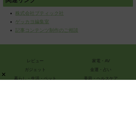
関連リンク
株式会社ブティック社
ゲッカヨ編集室
記事コンテンツ制作のご相談
レビュー
家電・AV
ガジェット
金運・占い
暮らし・生活・ペット
美容・ヘルスケア
知識
ハンドメイド・DIY
グルメ・レシピ
文具・ホビー・カメラ
スポーツ・アウトドア
嗜好品
ファッション
PR
特選街webについて
ライター一覧
プライバシーポリシー
お問い合わせ