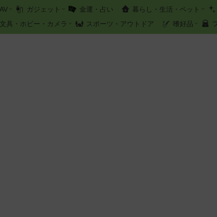
AV
ガジェット
金運・占い
暮らし・生活・ペット
文具・ホビー・カメラ
スポーツ・アウトドア
嗜好品