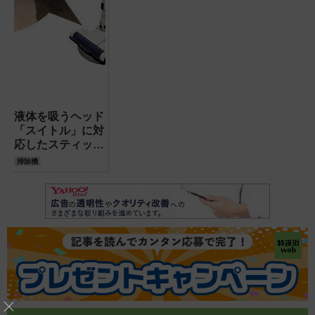
液体を吸うヘッド
「スイトル」に対
応したスティック
掃除機【シリウス
掃除機
SC-ST100】