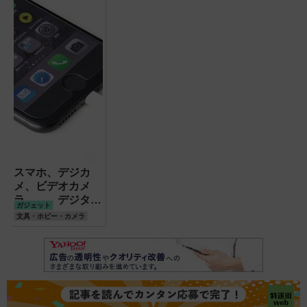
スマホ、デジカ
メ、ビデオカメ
ラ……。デジタル
ガジェット
で撮った写真と動
文具・ホビー・カメラ
画をガッチリ保存
するには?