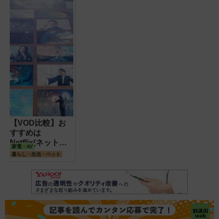
【VOD比較】お
すすめは
Netflix(ネットフ
家電・AV
リックス)と
暮らし・生活・ペット
Amazonプライム
ビデオ!動画配信
サービスの特徴・
選び方を解説