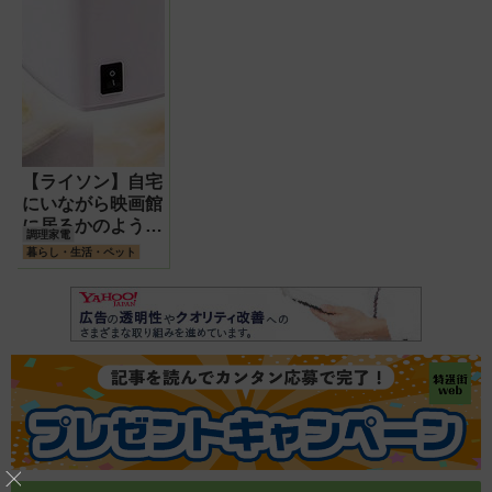
【ライソン】自宅
にいながら映画館
に居るかのような
調理家電
気分が味わえるポ
暮らし・生活・ペット
ップコーンメーカ
ー 油を使わない
からとってもヘル
シー