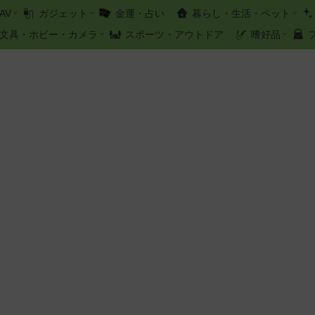
AV
ガジェット
金運・占い
暮らし・生活・ペット
文具・ホビー・カメラ
スポーツ・アウトドア
嗜好品