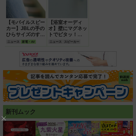
【モバイルスピー
【浴室オーディ
カー】JBLの手の
オ】壁にマグネッ
ひらサイズのすご
トでピタッ！
いヤツ最新版
IP67防水防塵ワイ
ニュース
家電・AV
ニュース
スピーカー
『GO 4』『CLIP
ヤレス『マグスピ
5』登場！
ーカー デュオ』
新発売！
新刊ムック