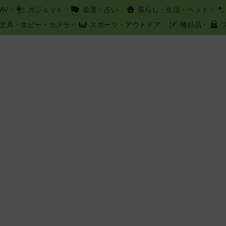
AV
ガジェット
金運・占い
暮らし・生活・ペット
文具・ホビー・カメラ
スポーツ・アウトドア
嗜好品