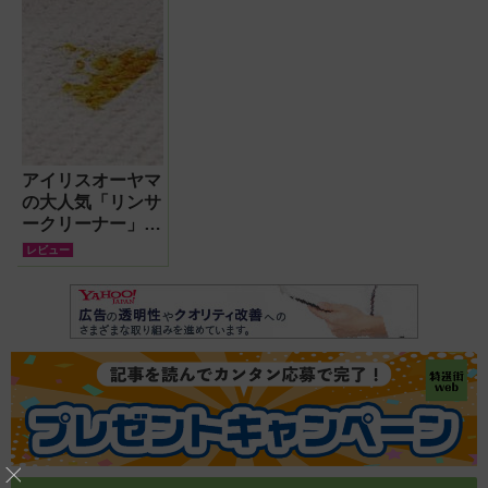
アイリスオーヤマ
の大人気「リンサ
ークリーナー」が
進化!初代と変わ
レビュー
った点は?