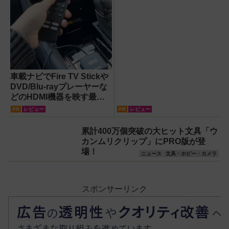
車載ナビでFire TV Stickや
DVD/Blu-rayプレーヤーな
どのHDMI機器を映す最短
ルート。USB接続だけで
PR
レビュー
PR
レビュー
Apple CarPlayもワイヤレ
ス化できる新機軸アダプタ
累計400万個突破の大ヒット文具「ウ
ーを徹底解説【データシス
カンムリクリップ」にPRO版が登
テム『USBKIT』】
場！
ニュース
文具・ホビー・カメラ
スポンサーリンク