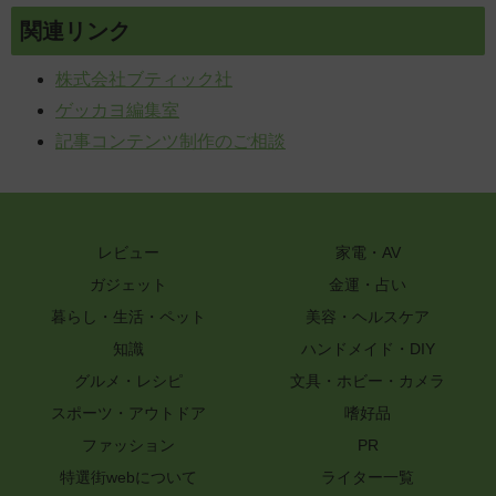
関連リンク
株式会社ブティック社
ゲッカヨ編集室
記事コンテンツ制作のご相談
レビュー
家電・AV
ガジェット
金運・占い
暮らし・生活・ペット
美容・ヘルスケア
知識
ハンドメイド・DIY
グルメ・レシピ
文具・ホビー・カメラ
スポーツ・アウトドア
嗜好品
ファッション
PR
特選街webについて
ライター一覧