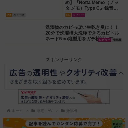
め】『Notta Memo（ノッ
タ メモ）Type C』録音か
らAI自動文字起こし・翻
PR
ニュース
PR
レビュー
訳・要約までこなすAIボイ
スレコーダー！【議事録作
洗濯物のカビっぽい生乾き臭に！！
成】
20分で洗濯槽大洗浄できるカビトル
ネードNeo縦型用をガチ検証して分
レビュー
掃除機
かった消臭効果
スポンサーリンク
ホーム
家電・AV
掃除機