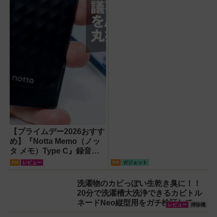
【プライムデー2026おすす
め】『Notta Memo（ノッ
タ メモ）Type C』録音か
らAI自動文字起こし・翻
PR
レビュー
PR
ガジェット
訳・要約までこなすAIボイ
スレコーダー！【議事録作
洗濯物のカビっぽい生乾き臭に！！
成】
20分で洗濯槽大洗浄できるカビトル
ネードNeo縦型用をガチ検証して分
レビュー
掃除機
かった消臭効果