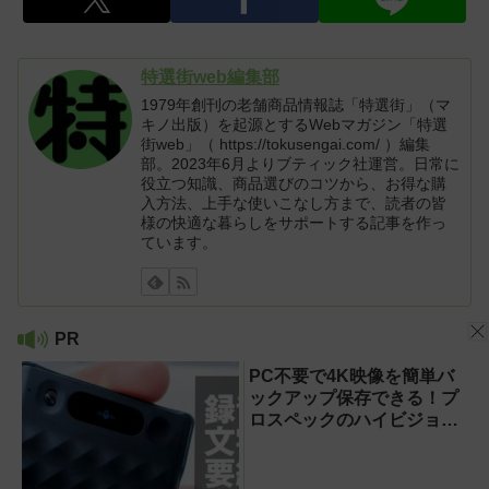
特選街web編集部
1979年創刊の老舗商品情報誌「特選街」（マ
キノ出版）を起源とするWebマガジン「特選
街web」（ https://tokusengai.com/ ）編集
部。2023年6月よりブティック社運営。日常に
役立つ知識、商品選びのコツから、お得な購
入方法、上手な使いこなし方まで、読者の皆
様の快適な暮らしをサポートする記事を作っ
ています。
PR
PC不要で4K映像を簡単バ
ックアップ保存できる！プ
ロスペックのハイビジョン
レコーダー『HVE705-
PRO』