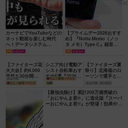
カーナビでYouTubeなどの
【プライムデー2026おすす
ネット動画を楽しむ時代
め】『Notta Memo（ノッ
へ！データシステム
タ メモ）Type C』録音か
『U2KIT』がドライブを変
らAI自動文字起こし・翻
PR
レビュー
PR
レビュー
える【PR】
訳・要約までこなすAIボイ
スレコーダー！【議事録作
【ファイターズ花
シニア向け電動ア
【ファイターズ夏
成】
火大会】約6,000
シスト自転車おす
祭り】北海道のロ
発超を30分間打
すめ6選【2026年
ーソンで選手とコ
ニュース
暮らし・生活・ペット
ち上げ！【8月8
最新版】選び方の
ラボ商品発売！
暮らし・生活・ペット
知識
ニュース
コンビニ
日】
ポイントは「また
「伊藤投手の海鮮
【最強虫除け】累計200万個突破の
ぎやすさ」「軽
チゲラーメン」や
「おにやんま君®」に進化版『スーパ
さ」「足つきの良
「ブルーサイダ
ーおにやんま君®』が登場！効果や違
さ」
ー」ほか
い、ペット・子供への安心理由を徹
底解説