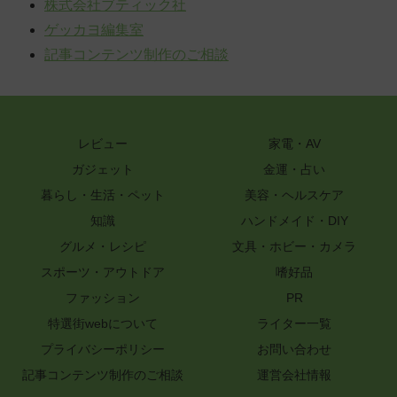
株式会社ブティック社
ゲッカヨ編集室
記事コンテンツ制作のご相談
レビュー
家電・AV
ガジェット
金運・占い
暮らし・生活・ペット
美容・ヘルスケア
知識
ハンドメイド・DIY
グルメ・レシピ
文具・ホビー・カメラ
スポーツ・アウトドア
嗜好品
ファッション
PR
特選街webについて
ライター一覧
プライバシーポリシー
お問い合わせ
記事コンテンツ制作のご相談
運営会社情報