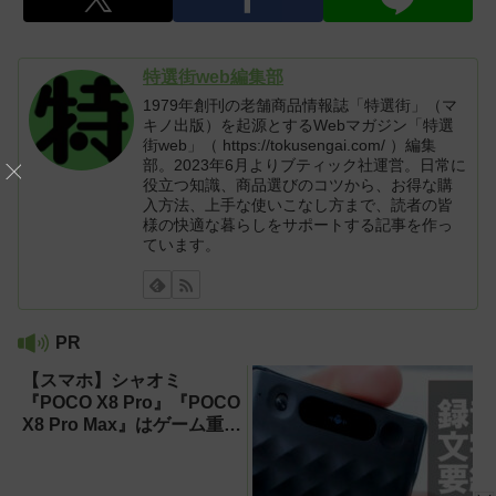
特選街web編集部
1979年創刊の老舗商品情報誌「特選街」（マ
キノ出版）を起源とするWebマガジン「特選
街web」（ https://tokusengai.com/ ）編集
部。2023年6月よりブティック社運営。日常に
役立つ知識、商品選びのコツから、お得な購
入方法、上手な使いこなし方まで、読者の皆
様の快適な暮らしをサポートする記事を作っ
ています。
PR
【スマホ】シャオミ
『POCO X8 Pro』『POCO
X8 Pro Max』はゲーム重視
ならコスパ最強クラス！
【試用レポート】