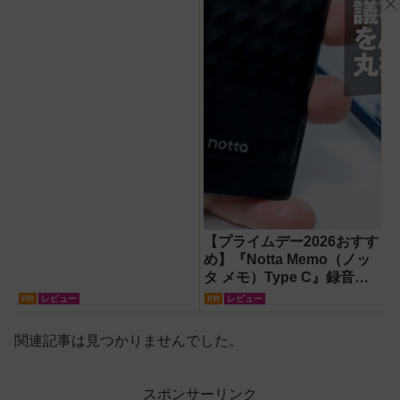
【プライムデー2026おすす
め】『Notta Memo（ノッ
タ メモ）Type C』録音か
らAI自動文字起こし・翻
PR
レビュー
PR
レビュー
訳・要約までこなすAIボイ
スレコーダー！【議事録作
関連記事は見つかりませんでした。
成】
スポンサーリンク