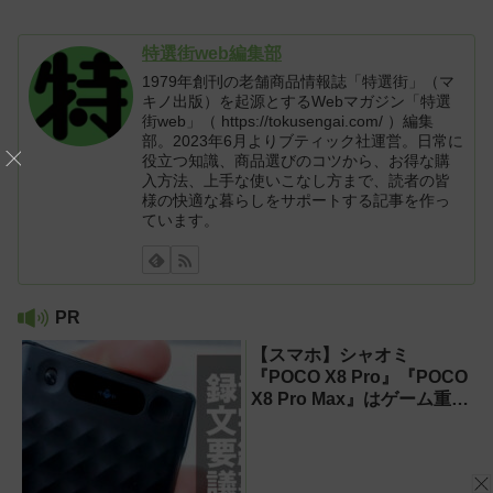
特選街web編集部
1979年創刊の老舗商品情報誌「特選街」（マ
キノ出版）を起源とするWebマガジン「特選
街web」（ https://tokusengai.com/ ）編集
部。2023年6月よりブティック社運営。日常に
役立つ知識、商品選びのコツから、お得な購
入方法、上手な使いこなし方まで、読者の皆
様の快適な暮らしをサポートする記事を作っ
ています。
PR
【スマホ】シャオミ
『POCO X8 Pro』『POCO
X8 Pro Max』はゲーム重視
ならコスパ最強クラス！
【試用レポート】