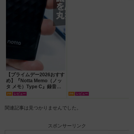
【プライムデー2026おすす
め】『Notta Memo（ノッ
タ メモ）Type C』録音か
らAI自動文字起こし・翻
PR
レビュー
PR
レビュー
訳・要約までこなすAIボイ
スレコーダー！【議事録作
関連記事は見つかりませんでした。
成】
スポンサーリンク