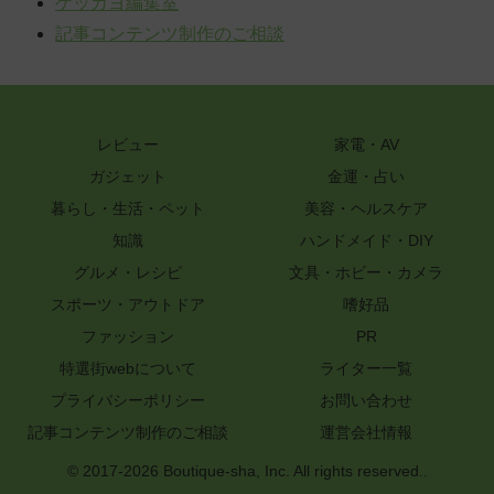
ゲッカヨ編集室
記事コンテンツ制作のご相談
レビュー
家電・AV
ガジェット
金運・占い
暮らし・生活・ペット
美容・ヘルスケア
知識
ハンドメイド・DIY
グルメ・レシピ
文具・ホビー・カメラ
スポーツ・アウトドア
嗜好品
ファッション
PR
特選街webについて
ライター一覧
プライバシーポリシー
お問い合わせ
記事コンテンツ制作のご相談
運営会社情報
© 2017-2026 Boutique-sha, Inc. All rights reserved..