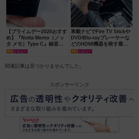
【プライムデー2026おすす
車載ナビでFire TV Stickや
め】『Notta Memo（ノッ
DVD/Blu-rayプレーヤーな
タ メモ）Type C』録音か
どのHDMI機器を映す最短
らAI自動文字起こし・翻
ルート。USB接続だけで
PR
レビュー
PR
レビュー
訳・要約までこなすAIボイ
Apple CarPlayもワイヤレ
スレコーダー！【議事録作
ス化できる新機軸アダプタ
関連記事は見つかりませんでした。
成】
ーを徹底解説【データシス
テム『USBKIT』】
スポンサーリンク