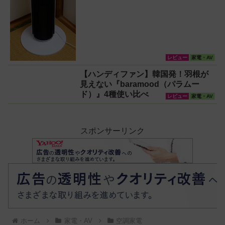
レビュー
家電・AV
【ハンディファン】韓国発！羽根が
見えない『baramood（パラムー
ド）』4種使い比べ
レビュー
家電・AV
スポンサーリンク
ホーム
家電・AV
空調家電