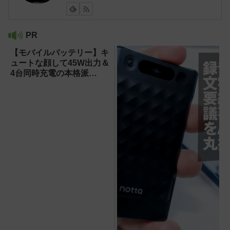
PR
【モバイルバッテリー】キ
ュートな顔して45W出力＆
4台同時充電の本格派
『RORRY CharmGo オー
ルインミニ』でスマホもモ
バイルファンもノートPC
も安心