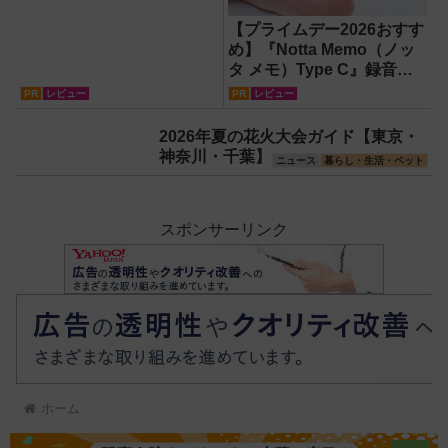
【プライムデー2026おすす
め】『Notta Memo（ノッ
タ メモ）Type C』録音か
らAI自動文字起こし・翻
PR
レビュー
PR
レビュー
訳・要約までこなすAIボイ
スレコーダー！【議事録作
2026年夏の花火大会ガイド【東京・
成】
神奈川・千葉】
ニュース
暮らし・生活・ペット
スポンサーリンク
ホーム