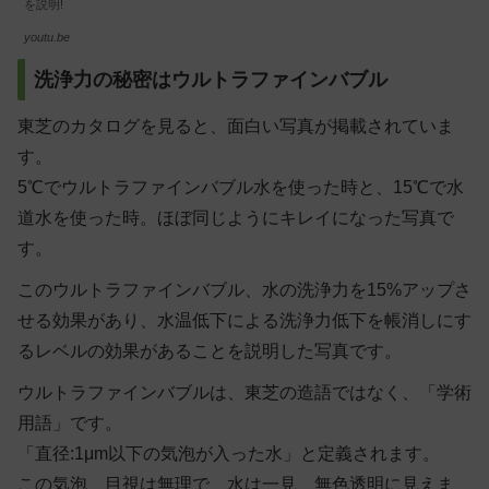
を説明!
youtu.be
洗浄力の秘密はウルトラファインバブル
東芝のカタログを見ると、面白い写真が掲載されていま
す。
5℃でウルトラファインバブル水を使った時と、15℃で水
道水を使った時。ほぼ同じようにキレイになった写真で
す。
このウルトラファインバブル、水の洗浄力を15%アップさ
せる効果があり、水温低下による洗浄力低下を帳消しにす
るレベルの効果があることを説明した写真です。
ウルトラファインバブルは、東芝の造語ではなく、「学術
用語」です。
「直径:1μm以下の気泡が入った水」と定義されます。
この気泡、目視は無理で、水は一見、無色透明に見えま