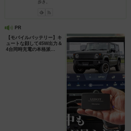
歩き。
PR
【モバイルバッテリー】キ
ュートな顔して45W出力＆
4台同時充電の本格派
『RORRY CharmGo オー
ルインミニ』でスマホもモ
バイルファンもノートPC
も安心