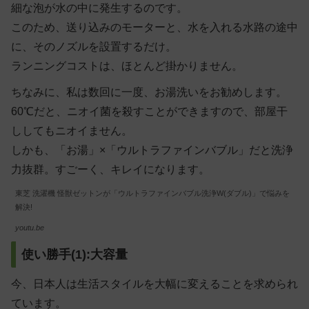
細な泡が水の中に発生するのです。
このため、送り込みのモーターと、水を入れる水路の途中
に、そのノズルを設置するだけ。
ランニングコストは、ほとんど掛かりません。
ちなみに、私は数回に一度、お湯洗いをお勧めします。
60℃だと、ニオイ菌を殺すことができますので、部屋干
ししてもニオイません。
しかも、「お湯」×「ウルトラファインバブル」だと洗浄
力抜群。すごーく、キレイになります。
東芝 洗濯機 怪獣ゼットンが「ウルトラファインバブル洗浄W(ダブル)」で悩みを
解決!
youtu.be
使い勝手(1):大容量
今、日本人は生活スタイルを大幅に変えることを求められ
ています。