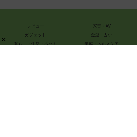
レビュー
家電・AV
ガジェット
金運・占い
暮らし・生活・ペット
美容・ヘルスケア
知識
ハンドメイド・DIY
グルメ・レシピ
文具・ホビー・カメラ
スポーツ・アウトドア
嗜好品
ファッション
PR
特選街webについて
ライター一覧
プライバシーポリシー
お問い合わせ
記事コンテンツ制作のご相談
運営会社情報
© 2017-2026 Boutique-sha, Inc. All rights reserved..