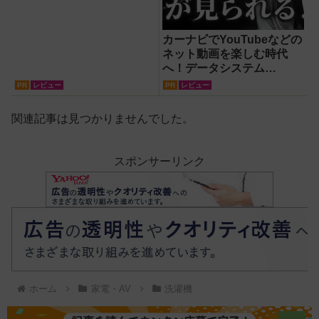
カーナビでYouTubeなどの
ネット動画を楽しむ時代
へ！データシステム
『U2KIT』がドライブを変
PR
レビュー
PR
レビュー
える【PR】
関連記事は見つかりませんでした。
スポンサーリンク
ホーム
家電・AV
洗濯機