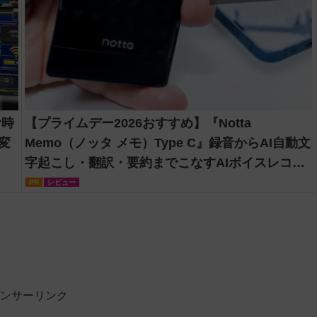
む時
【プライムデー2026おすすめ】『Notta
変
Memo（ノッタ メモ）Type C』録音からAI自動文
字起こし・翻訳・要約までこなすAIボイスレコー
ダー！【議事録作成】
PR
レビュー
ンサーリンク