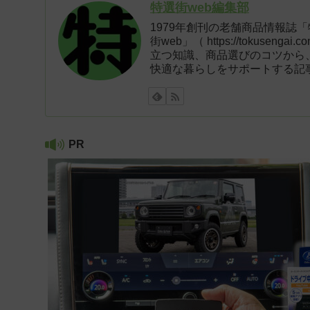
特選街web編集部
1979年創刊の老舗商品情報誌
街web」（ https://tokus
立つ知識、商品選びのコツから
快適な暮らしをサポートする記
PR