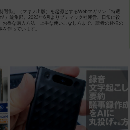
「特選街」（マキノ出版）を起源とするWebマガジン「特選
engai.com/ ）編集部。2023年6月よりブティック社運営。日常に役
、お得な購入方法、上手な使いこなし方まで、読者の皆様の
事を作っています。