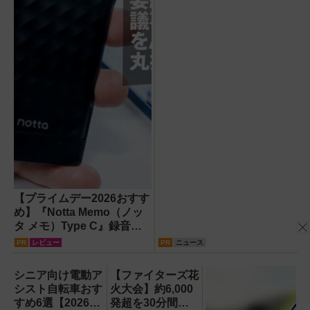
【プライムデー2026おすす
め】『Notta Memo（ノッ
タ メモ）Type C』録音か
らAI自動文字起こし・翻
PR
レビュー
PR
ニュース
訳・要約までこなすAIボイ
スレコーダー！【議事録作
シニア向け電動ア
【ファイターズ花
成】
シスト自転車おす
火大会】約6,000
すめ6選【2026年
発超を30分間打