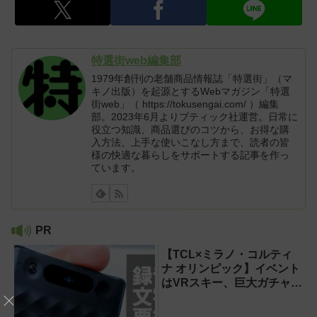
特選街web編集部
1979年創刊の老舗商品情報誌「特選街」（マ
キノ出版）を起源とするWebマガジン「特選
街web」（ https://tokusengai.com/ ）編集
部。2023年6月よりブティック社運営。日常に
役立つ知識、商品選びのコツから、お得な購
入方法、上手な使いこなし方まで、読者の皆
様の快適な暮らしをサポートする記事を作っ
ています。
PR
【TCL×ミラノ・コルティ
ナ オリンピック】イベント
はVRスキー、巨大ガチャな
どのイマーシブ体験が目白
押し！【PR】