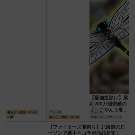
最新版】選び方の
ち上げ！【8月8
ポイントは「また
日】
ぎやすさ」「軽
さ」「足つきの良
さ」
【最強虫除け】累
計200万個突破の
「おにやんま君
暮らし・生活・ペット
ニュース
ニュース
®」に進化版『ス
知識
暮らし・生活・ペット
スポーツ・アウトドア
ーパーおにやんま
【ファイターズ夏祭り】北海道のロ
君®』が登場！効
ーソンで選手とコラボ商品発売！
果や違い、ペッ