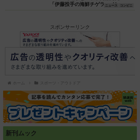
「伊藤投手の海鮮チゲラーメン」や
ト・子供への安心
ニュース
コンビニ
「ブルーサイダー」ほか
理由を徹底解説
スポンサーリンク
ホーム
スポーツ・アウトドア
新刊ムック