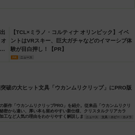
W出
【TCL×ミラノ・コルティナ オリンピック】イベ
 オ
ントはVRスキー、巨大ガチャなどのイマーシブ体
ー
験が目白押し！【PR】
PR
ニュース
万個突破の大ヒット文具「ウカンムリクリップ」にPRO版
の新作「ウカンムリクリップPRO」を紹介。従来品「ウカンムリクリ
秘密から違い、厚い本も留めやすい新仕様、クリスタルクリアカラ
加工など人気の理由をわかりやすく解説します。
ニュース
文具・ホビー・カメラ