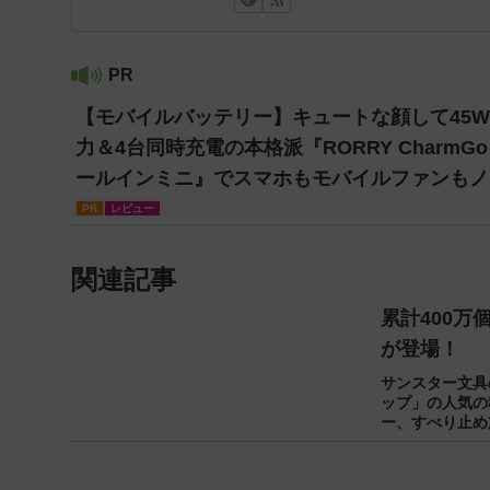
PR
【モバイルバッテリー】キュートな顔して45
力＆4台同時充電の本格派『RORRY CharmGo
ールインミニ』でスマホもモバイルファンもノ
トPCも安心
PR
レビュー
関連記事
累計400
が登場！
サンスター文具
ップ」の人気の
ー、すべり止め