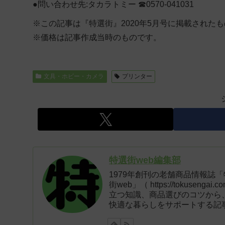
●問い合わせ先:タカラトミー ☎0570-041031
※この記事は『特選街』2020年5月号に掲載された
※価格は記事作成当時のものです。
文具・ホビー・カメラ
プリンター
特選街web編集部
1979年創刊の老舗商品情報誌
街web」（ https://tokus
立つ知識、商品選びのコツから
快適な暮らしをサポートする記