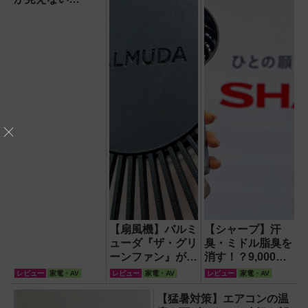
『baramood（パ
ラムード）』4種
使い比べ
【扇風機】バルミ
【シャープ】汗
ューダ『ザ・グリ
臭・ミドル脂臭を
ーンファン』が再
消す！？9,000円
現する自然の風が
超でも売れる高級
レビュー
家電・AV
レビュー
家電・AV
レビュー
家電・AV
徹底している！
ハンディファン
『PJ-HS01』が凄
【猛暑対策】エアコンの温