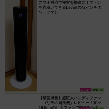
スマホ対応で寝室を快適に！ファン
対策】
を丸洗いできるLevoitの42インチタ
ワーファン
レビュー
家電・AV
【最強風量】超巨大ハンディファン
「ゴリラの扇風機」レビュー！直径
16.5cmの巨大ファンで想像以上の涼
レビュー
家電・AV