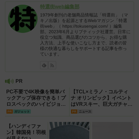
特選街web編集部
1979年創刊の老舗商品情報誌「特選街」（マ
キノ出版）を起源とするWebマガジン「特選
街web」（ https://tokusengai.com/ ）編集
部。2023年6月よりブティック社運営。日常に
役立つ知識、商品選びのコツから、お得な購
入方法、上手な使いこなし方まで、読者の皆
様の快適な暮らしをサポートする記事を作っ
ています。
PR
PC不要で4K映像を簡単バ
【TCL×ミラノ・コルティ
ックアップ保存できる！プ
ナ オリンピック】イベント
ロスペックのハイビジョン
はVRスキー、巨大ガチャな
レコーダー『HVE705-
どのイマーシブ体験が目白
PR
ガジェット
PR
ニュース
PRO』
押し！【PR】
【ハンディファ
ン】韓国発！羽根
が見えない