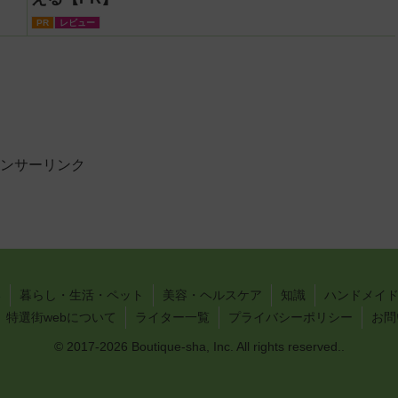
PR
レビュー
ンサーリンク
い
暮らし・生活・ペット
美容・ヘルスケア
知識
ハンドメイド
特選街webについて
ライター一覧
プライバシーポリシー
お問
© 2017-2026 Boutique-sha, Inc. All rights reserved..