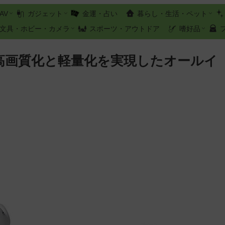
AV
ガジェット
金運・占い
暮らし・生活・ペット
文具・ホビー・カメラ
スポーツ・アウトドア
嗜好品
est 2】高画質化と軽量化を実現したオールイ