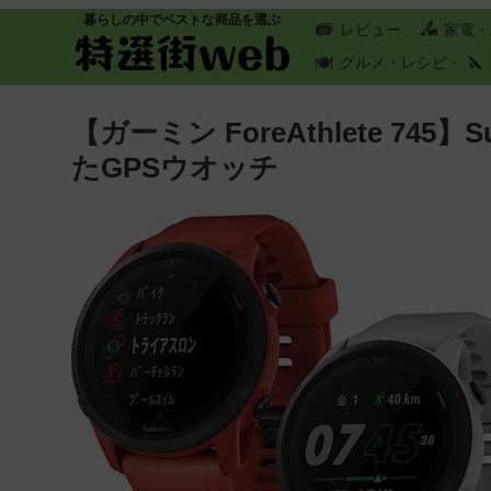
暮らしの中でベストな商品を選ぶ
レビュー
家電・
グルメ・レシピ
【ガーミン ForeAthlete 7
たGPSウオッチ