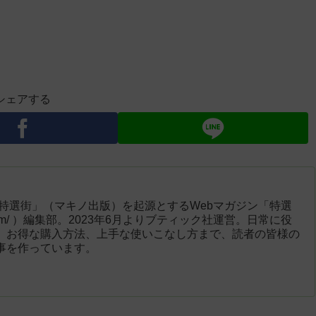
シェアする
「特選街」（マキノ出版）を起源とするWebマガジン「特選
engai.com/ ）編集部。2023年6月よりブティック社運営。日常に役
、お得な購入方法、上手な使いこなし方まで、読者の皆様の
事を作っています。