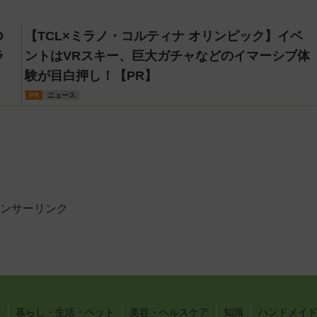
O
【TCL×ミラノ・コルティナ オリンピック】イベ
ラ
ントはVRスキー、巨大ガチャなどのイマーシブ体
験が目白押し！【PR】
PR
ニュース
ンサーリンク
い
暮らし・生活・ペット
美容・ヘルスケア
知識
ハンドメイド