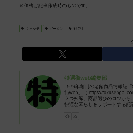
※価格は記事作成時のものです。
ウォッチ
ガーミン
腕時計
特選街web編集部
1979年創刊の老舗商品情報誌
街web」（ https://tokus
立つ知識、商品選びのコツから
快適な暮らしをサポートする記