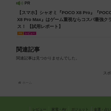
PR
【スマホ】シャオミ『POCO X8 Pro』『POC
X8 Pro Max』はゲーム重視ならコスパ最強ク
ス！ 【試用レポート】
PR
レビュー
関連記事
関連記事は見つかりませんでした。
スポ
ホーム
レビュー
家電・AV
ガジェット
金運・占