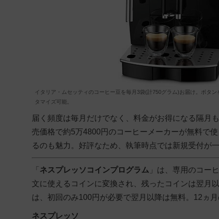
イタリア・ムセッティのコーヒー豆を毎月3袋(計750グラム)お届け。ボ
タマイズ可能。
届く頻度は毎月だけでなく、料金がお得になる隔月も選
売価格で約5万4800円のコーヒーメーカーが無料で
るのも魅力。好評なため、執筆時点では新規受付が
「
ネスプレッソコインプログラム
」は、専用のコー
文に使えるコインに変換され、残ったコインは翌月
は、初回のみ100円が必要で翌月以降は無料。12
ネスプレッソ