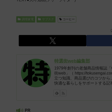
調理家電
サブスク
コーヒー
特選街web編集部
1979年創刊の老舗商品情報誌
街web」（ https://tokus
立つ知識、商品選びのコツから
快適な暮らしをサポートする記
PR