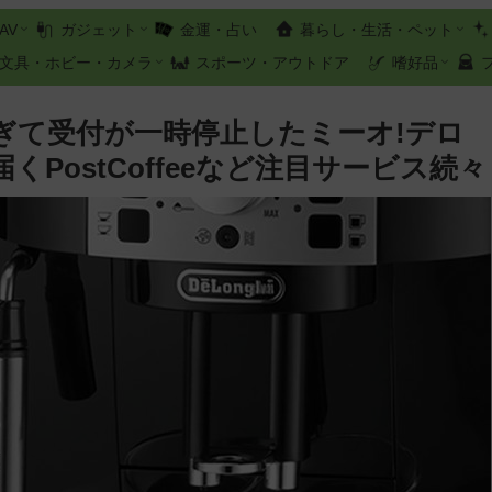
AV
ガジェット
金運・占い
暮らし・生活・ペット
文具・ホビー・カメラ
スポーツ・アウトドア
嗜好品
ぎて受付が一時停止したミーオ!デロ
PostCoffeeなど注目サービス続々