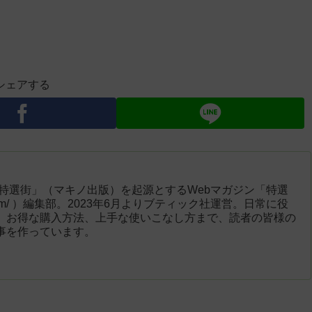
シェアする
「特選街」（マキノ出版）を起源とするWebマガジン「特選
engai.com/ ）編集部。2023年6月よりブティック社運営。日常に役
、お得な購入方法、上手な使いこなし方まで、読者の皆様の
事を作っています。