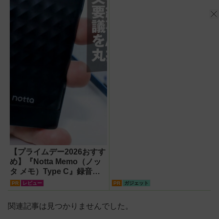
PRO』
【プライムデー2026おすす
め】『Notta Memo（ノッ
タ メモ）Type C』録音か
らAI自動文字起こし・翻
PR
レビュー
PR
ガジェット
訳・要約までこなすAIボイ
スレコーダー！【議事録作
関連記事は見つかりませんでした。
成】