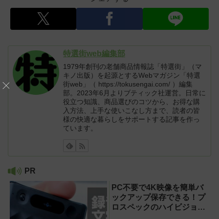
特選街web編集部
1979年創刊の老舗商品情報誌「特選街」（マ
キノ出版）を起源とするWebマガジン「特選
街web」（ https://tokusengai.com/ ）編集
部。2023年6月よりブティック社運営。日常に
役立つ知識、商品選びのコツから、お得な購
入方法、上手な使いこなし方まで、読者の皆
様の快適な暮らしをサポートする記事を作っ
ています。
PR
PC不要で4K映像を簡単バ
ックアップ保存できる！プ
ロスペックのハイビジョン
レコーダー『HVE705-