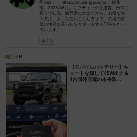
街web」（ https://tokusengai.com/ ）編集
部。2023年6月よりブティック社運営。日常に
役立つ知識、商品選びのコツから、お得な購
入方法、上手な使いこなし方まで、読者の皆
様の快適な暮らしをサポートする記事を作っ
ています。
PR
【モバイルバッテリー】キ
ュートな顔して45W出力＆
4台同時充電の本格派
『RORRY CharmGo オー
ルインミニ』でスマホもモ
バイルファンもノートPCも
安心