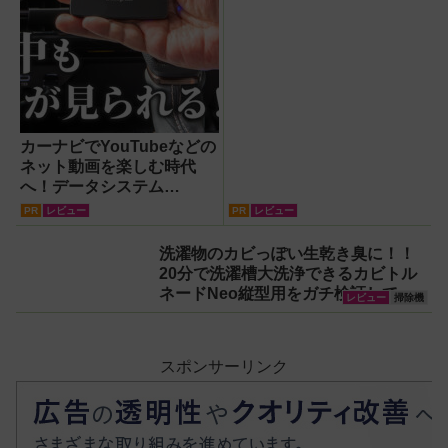
カーナビでYouTubeなどの
ネット動画を楽しむ時代
へ！データシステム
『U2KIT』がドライブを変
PR
レビュー
PR
レビュー
える【PR】
洗濯物のカビっぽい生乾き臭に！！
20分で洗濯槽大洗浄できるカビトル
ネードNeo縦型用をガチ検証して分
レビュー
掃除機
かった消臭効果
スポンサーリンク