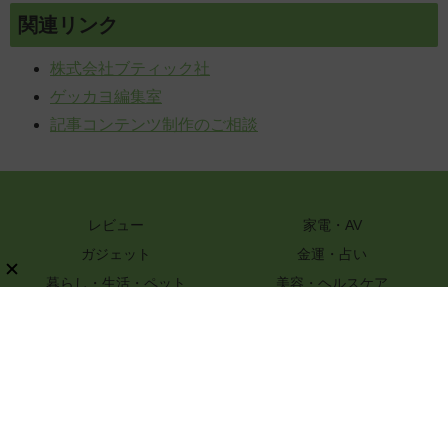
関連リンク
株式会社ブティック社
ゲッカヨ編集室
記事コンテンツ制作のご相談
レビュー
家電・AV
ガジェット
金運・占い
暮らし・生活・ペット
美容・ヘルスケア
知識
ハンドメイド・DIY
グルメ・レシピ
文具・ホビー・カメラ
スポーツ・アウトドア
嗜好品
ファッション
PR
特選街webについて
ライター一覧