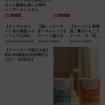
カーナビでYouTubeなどの
ネット動画を楽しむ時代
へ！データシステム
『U2KIT』がドライブを変
PR
レビュー
PR
レビュー
える【PR】
【ロイヤルホス
【超ハッピーす
【ローソン】新商
ト】旬の国産メロ
ぎ！チャレンジ】
品「夏のいちごス
ンフェアは2026
ローソン盛りすぎ
イーツ」や「完熟
年初夏限定！熊
増量企画拡大、6
生パインスティッ
ニュース
グルメ・レシピ
ニュース
コンビニ
ニュース
コンビニ
本・茨城の2品種
月2日開始！4週
ク無料券」他「ハ
を「産地リレー」
にわたり全50品
ピとく祭」キャン
【ファイターズ花火大会】
で楽しむ全5品
登場
ペーン情報
約6,000発超を30分間打ち
【ファミレス】
上げ！【8月8日】