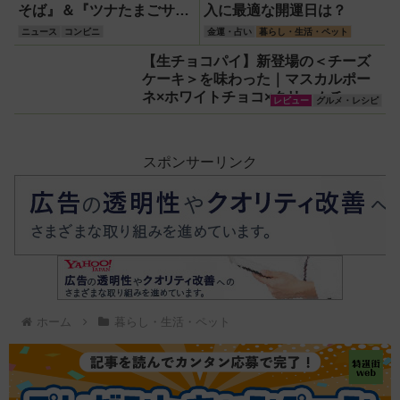
そば』＆『ツナたまごサン
入に最適な開運日は？
ド』やスイーツ・お弁当な
ニュース
コンビニ
金運・占い
暮らし・生活・ペット
ど注目のベストイレブン！
【生チョコパイ】新登場の＜チーズ
ケーキ＞を味わった｜マスカルポー
ネ×ホワイトチョコ×クリームチーズ
レビュー
グルメ・レシピ
の濃厚スイーツ！
スポンサーリンク
ホーム
暮らし・生活・ペット