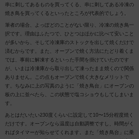
串に刺してあるものを買ってくる、串に刺してある冷凍の
焼き鳥を買ってくるといったところが代表的でしょう。
筆者の場合、よっぽどのことがない限り、冷凍の焼き鳥一
択です。理由はふたつで、ひとつはほかに比べて安いこと
が多いから、そして冷凍庫のストックを出して焼くだけで
済むからです。また、オーブンで焼く方法にたどり着くま
では、事前に解凍するといった手間を掛けていたのです
が、いまは冷凍庫から取り出して凍ったまま焼くので関係
ありません。この点もオーブンで焼く大きなメリットで
す。ちなみに上の写真のように「焼き鳥台」にオーブンの
板の上に並べたら、この状態で塩コショウもしてしまいま
す。
あとはだいたい230度くらいに設定して10〜15分程度焼く
だけです。オーブンなら温度は自動調整ですし、時間がく
ればタイマーが知らせてくれます。また「焼き鳥台」に乗