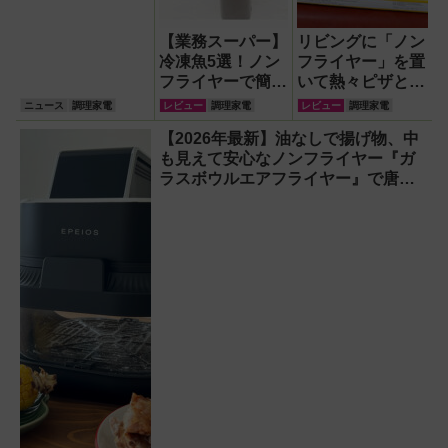
【業務スーパー】
リビングに「ノン
冷凍魚5選！ノン
フライヤー」を置
フライヤーで簡単
いて熱々ピザとフ
手軽に焼き魚を楽
ィッシュ＆チップ
ニュース
調理家電
レビュー
調理家電
レビュー
調理家電
しんでみた
ス三昧！
【2026年最新】油なしで揚げ物、中
も見えて安心なノンフライヤー『ガ
ラスボウルエアフライヤー』で唐揚
げ＆焼きとうもろこしにチャレンジ