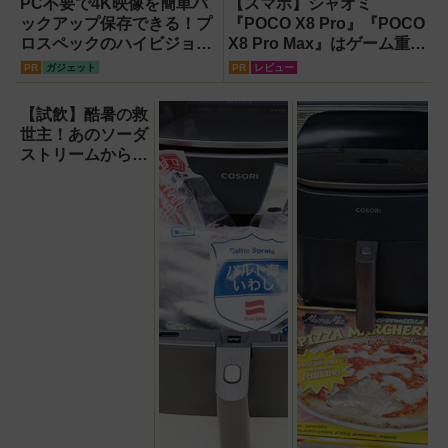
PC不要で4K映像を簡単バ
【スマホ】シャオミ
ックアップ保存できる！プ
『POCO X8 Pro』『POCO
ロスペックのハイビジョン
X8 Pro Max』はゲーム重視
レコーダー『HVE705-
ならコスパ最強クラス！
PR
ガジェット
PR
レビュー
PRO』
【試用レポート】
【試飲】酷暑の救
世主！あのソーダ
ストリームから
『くだもの
Vinegar（ビネガ
ー）』が登場！ス
ッキリ美味しくて
どハマり確定