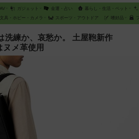
AV
ガジェット
金運・占い
暮らし・生活・ペット
文具・ホビー・カメラ
スポーツ・アウトドア
嗜好品
は洗練か、哀愁か。 土屋鞄新作
1』はヌメ革使用