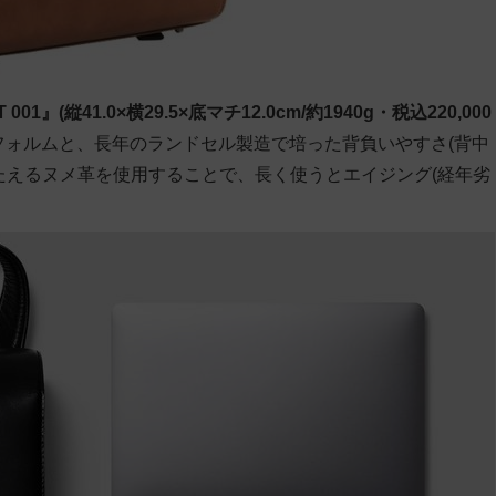
01』(縦41.0×横29.5×底マチ12.0cm/約1940g・税込220,000
フォルムと、長年のランドセル製造で培った背負いやすさ(背中
たえるヌメ革を使用することで、長く使うとエイジング(経年劣