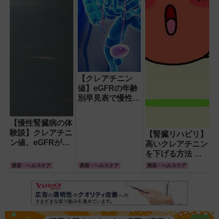
【クレアチニン
値】eGFRの年齢
別早見表で慢性腎
臓病の症状チェッ
ク!
【慢性腎臓病の体
験談】クレアチニ
【腎臓リハビリ】
ン値、eGFRが運
高いクレアチニン
動で改善 腎臓リ
を下げる方法 運
ハビリの効果と症
動と体操で慢性腎
美容・ヘルスケア
美容・ヘルスケア
美容・ヘルスケア
例
臓病は改善でき
る!