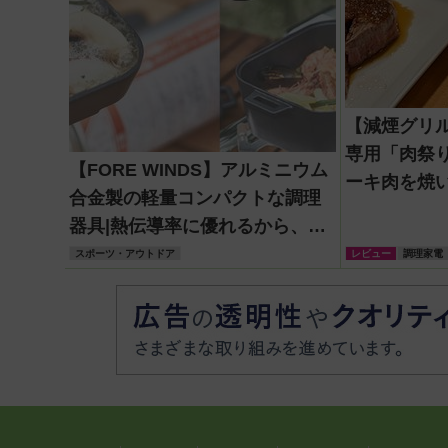
【減煙グリ
専用「肉祭り
【FORE WINDS】アルミニウム
ーキ肉を焼
合金製の軽量コンパクトな調理
ン・シャト
器具|熱伝導率に優れるから、本
を食べ比べ!
格的なキャンプ料理も作れる!
スポーツ・アウトドア
レビュー
調理家電