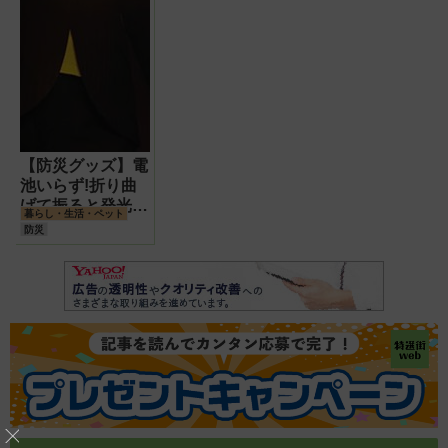
【防災グッズ】電
池いらず!折り曲
げて振ると発光す
暮らし・生活・ペット
るスナップライト
防災