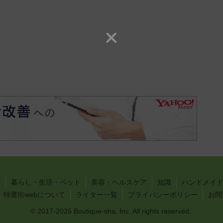
い
暮らし・生活・ペット
美容・ヘルスケア
知識
ハンドメイド
特選街webについて
ライター一覧
プライバシーポリシー
お問
© 2017-2026 Boutique-sha, Inc. All rights reserved..