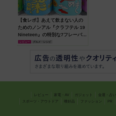
【食レポ】あえて飲まない人の
ためのノンアル『クラフテル 19
Nineteen』の特別な7フレーバー
を飲み比べ【ソバーキュリア
レビュー
グルメ・レシピ
ス】
レビュー
家電・AV
ガジェット
金運・占
スポーツ・アウトドア
嗜好品
ファッション
PR