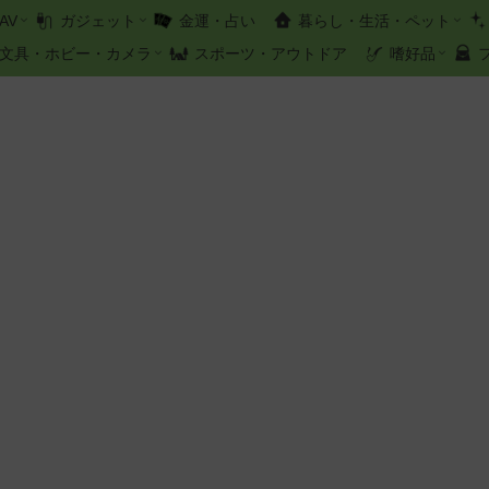
AV
ガジェット
金運・占い
暮らし・生活・ペット
文具・ホビー・カメラ
スポーツ・アウトドア
嗜好品