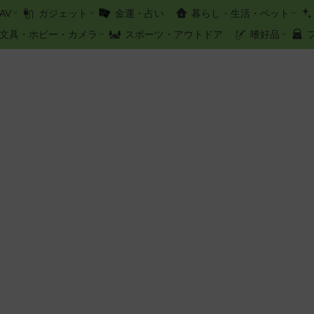
AV
ガジェット
金運・占い
暮らし・生活・ペット
文具・ホビー・カメラ
スポーツ・アウトドア
嗜好品