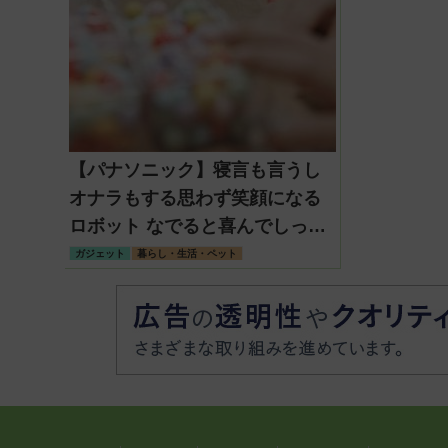
【パナソニック】寝言も言うし
オナラもする思わず笑顔になる
ロボット なでると喜んでしっぽ
を振ってくれる!
ガジェット
暮らし・生活・ペット