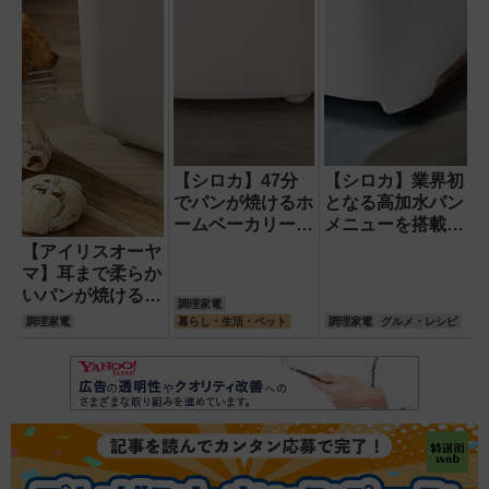
【シロカ】47分
【シロカ】業界初
でパンが焼けるホ
となる高加水パン
ームベーカリー
メニューを搭載し
パン以外にもヨー
たホームベーカリ
【アイリスオーヤ
グルトや焼き芋、
ー 「糖質オフパ
マ】耳まで柔らか
甘酒も作ることが
ン」など健康に配
いパンが焼けるホ
調理家電
できる
慮したメニューも
ームベーカリー
調理家電
暮らし・生活・ペット
調理家電
グルメ・レシピ
楽しめる
手ごねパンも楽し
める50のレシピ
を掲載したレシピ
ブック付き