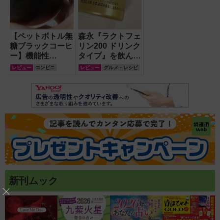
【ペットボトル無
森永『ラクトフェ
糖ブラックコーヒ
リン200 ドリンク
ー】機能性
タイプ』を飲んで
『TOTONOU（ト
みた！免疫サポー
レビュー
コンビニ
レビュー
グルメ・レシピ
トノウ）』はコー
ト＆のどの乾燥対
ヒー原料だけ！し
策にぴったりの機
かもおいしかった
能性ドリンク【レ
ビュー】
新刊ムック