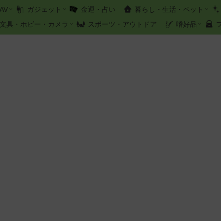
AV
ガジェット
金運・占い
暮らし・生活・ペット
文具・ホビー・カメラ
スポーツ・アウトドア
嗜好品