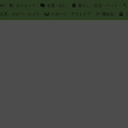
AV
ガジェット
金運・占い
暮らし・生活・ペット
文具・ホビー・カメラ
スポーツ・アウトドア
嗜好品