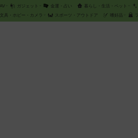
AV
ガジェット
金運・占い
暮らし・生活・ペット
文具・ホビー・カメラ
スポーツ・アウトドア
嗜好品