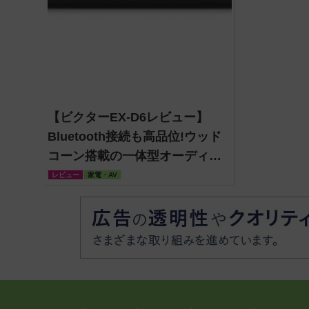
【ビクターEX-D6レビュー】
Bluetooth接続も高品位!ウッド
コーン搭載の一体型オーディオ
システム
レビュー
家電・AV